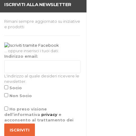
ISCRIVITI ALLA NEWSLETTER
Rimani sempre aggiornato su iniziative
e prodotti
... oppure inserisci i tuoi dati:
Indirizzo email:
L'indirizzo al quale desideri ricevere le
newsletter.
Socio
Non Socio
Ho preso visione
dell’informativa
privacy
e
acconsento al trattamento dei
miei dati per l’invio di materiale
informativo e promozionale