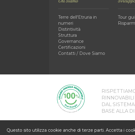
Chi Siamo
Sviluppo
Terre dell'Etruria in
Tour gui
numeri
Risparm
Distintività
Struttura
Governance
Certificazioni
Contatti / Dove Siamo
RISPETTIAM
RINNOVABILI
DAL SISTEMA
BASE ALLA DI
Terre dell'Etruria - Società Cooperativ
Questo sito utilizza cookie anche di terze parti. Accetta i coo