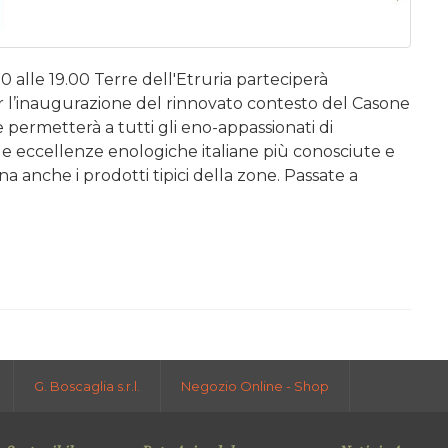
 alle 19.00 Terre dell'Etruria parteciperà
 l’inaugurazione del rinnovato contesto del Casone
permetterà a tutti gli eno-appassionati di
le eccellenze enologiche italiane più conosciute e
ana anche i prodotti tipici della zone. Passate a
G. Boscaglia s.r.l.
Negozio Online - Shop