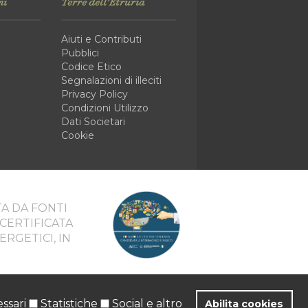
mi
Terre dell'Etruria
Aiuti e Contributi
Pubblici
Codice Etico
Segnalazioni di illeciti
Privacy Policy
Condizioni Utilizzo
Dati Societari
Cookie
A DA FONTI
 CERTIFICATA
ERGETICI, IN
. 00724260492 - Tel:
(+39) 0565 775488
ssari
Statistiche
Social e altro
Abilita cookies